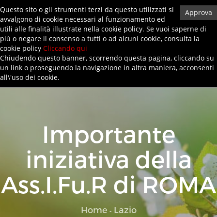
Questo sito o gli strumenti terzi da questo utilizzati si
Approva
avvalgono di cookie necessari al funzionamento ed
0872719145
info@anifa-artigiani.it
Privacy Policy
utili alle finalità illustrate nella cookie policy. Se vuoi saperne di
più o negare il consenso a tutti o ad alcuni cookie, consulta la
cookie policy
Cliccando qui
Toggl
Chiudendo questo banner, scorrendo questa pagina, cliccando su
navig
un link o proseguendo la navigazione in altra maniera, acconsenti
all\'uso dei cookie.
Importante
iniziativa della
Ass.I.Fu.R di ROMA
Home
Lazio
-