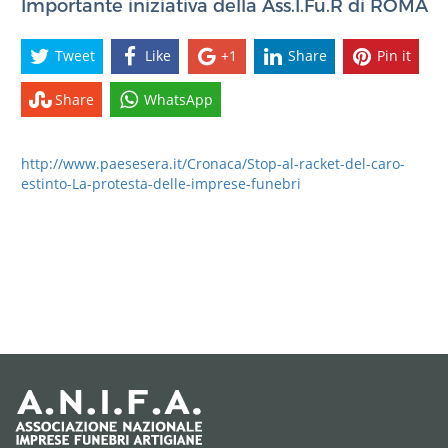
Importante iniziativa della Ass.I.Fu.R di ROMA
Tweet
Like
+1
Share
Pin it
Share
WhatsApp
http://www.paesesera.it/Cronaca/Stop-al-racket-del-caro-
estinto-La-protesta-delle-imprese-funebri