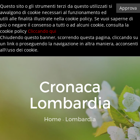
Questo sito o gli strumenti terzi da questo utilizzati si
Approva
avvalgono di cookie necessari al funzionamento ed
0872719145
info@anifa-artigiani.it
Privacy Policy
utili alle finalità illustrate nella cookie policy. Se vuoi saperne di
più o negare il consenso a tutti o ad alcuni cookie, consulta la
cookie policy
Cliccando qui
Toggl
Chiudendo questo banner, scorrendo questa pagina, cliccando su
navig
un link o proseguendo la navigazione in altra maniera, acconsenti
all\'uso dei cookie.
Cronaca
Lombardia
Home
Lombardia
-