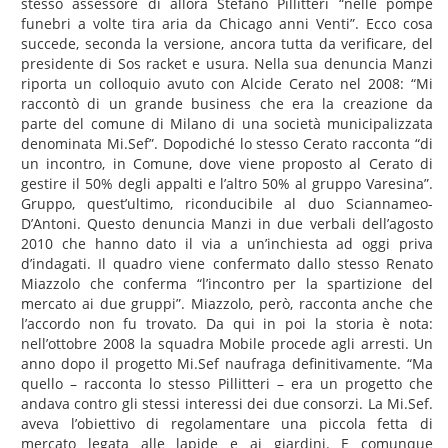
stesso assessore di allora Stefano Pillitteri “nelle pompe
funebri a volte tira aria da Chicago anni Venti”. Ecco cosa
succede, seconda la versione, ancora tutta da verificare, del
presidente di Sos racket e usura. Nella sua denuncia Manzi
riporta un colloquio avuto con Alcide Cerato nel 2008: “Mi
raccontò di un grande business che era la creazione da
parte del comune di Milano di una società municipalizzata
denominata Mi.Sef”. Dopodiché lo stesso Cerato racconta “di
un incontro, in Comune, dove viene proposto al Cerato di
gestire il 50% degli appalti e l’altro 50% al gruppo Varesina”.
Gruppo, quest’ultimo, riconducibile al duo Sciannameo-
D’Antoni. Questo denuncia Manzi in due verbali dell’agosto
2010 che hanno dato il via a un’inchiesta ad oggi priva
d’indagati. Il quadro viene confermato dallo stesso Renato
Miazzolo che conferma “l’incontro per la spartizione del
mercato ai due gruppi”. Miazzolo, però, racconta anche che
l’accordo non fu trovato. Da qui in poi la storia è nota:
nell’ottobre 2008 la squadra Mobile procede agli arresti. Un
anno dopo il progetto Mi.Sef naufraga definitivamente. “Ma
quello – racconta lo stesso Pillitteri – era un progetto che
andava contro gli stessi interessi dei due consorzi. La Mi.Sef.
aveva l’obiettivo di regolamentare una piccola fetta di
mercato legata alle lapide e ai giardini. E comunque