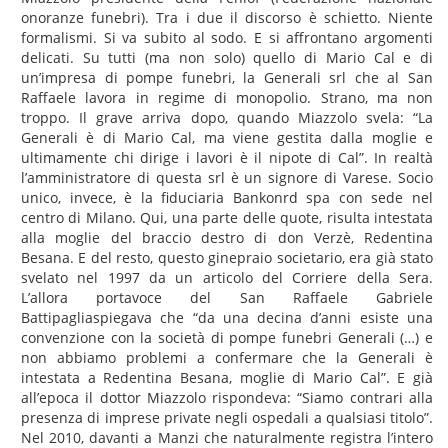
onoranze funebri). Tra i due il discorso è schietto. Niente
formalismi. Si va subito al sodo. E si affrontano argomenti
delicati. Su tutti (ma non solo) quello di Mario Cal e di
un’impresa di pompe funebri, la Generali srl che al San
Raffaele lavora in regime di monopolio. Strano, ma non
troppo. Il grave arriva dopo, quando Miazzolo svela: “La
Generali è di Mario Cal, ma viene gestita dalla moglie e
ultimamente chi dirige i lavori è il nipote di Cal”. In realtà
l’amministratore di questa srl è un signore di Varese. Socio
unico, invece, è la fiduciaria Bankonrd spa con sede nel
centro di Milano. Qui, una parte delle quote, risulta intestata
alla moglie del braccio destro di don Verzè, Redentina
Besana. E del resto, questo ginepraio societario, era già stato
svelato nel 1997 da un articolo del Corriere della Sera.
L’allora portavoce del San Raffaele Gabriele
Battipagliaspiegava che “da una decina d’anni esiste una
convenzione con la società di pompe funebri Generali (…) e
non abbiamo problemi a confermare che la Generali è
intestata a Redentina Besana, moglie di Mario Cal”. E già
all’epoca il dottor Miazzolo rispondeva: “Siamo contrari alla
presenza di imprese private negli ospedali a qualsiasi titolo”.
Nel 2010, davanti a Manzi che naturalmente registra l’intero