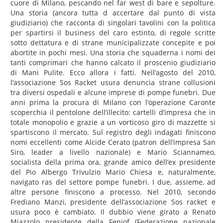
cuore di Milano, pescando nel far west di bare e sepolture.
Una storia (ancora tutta d accertare dal punto di vista
giudiziario) che racconta di singolari tavolini con la politica
per spartirsi il business del caro estinto, di regole scritte
sotto dettatura e di strane municipalizzate concepite e poi
abortite in pochi mesi. Una storia che squaderna i nomi dei
tanti comprimari che hanno calcato il proscenio giudiziario
di Mani Pulite. Ecco allora i fatti. Nell’agosto del 2010,
l’associazione Sos Racket usura denuncia strane collusioni
tra diversi ospedali e alcune imprese di pompe funebri. Due
anni prima la procura di Milano con l’operazione Caronte
scoperchia il pentolone dell’illecito: cartelli d’impresa che in
totale monopolio e grazie a un vorticoso giro di mazzette si
spartiscono il mercato. Sul registro degli indagati finiscono
nomi eccellenti come Alcide Cerato (patron dell’impresa San
Siro, leader a livello nazionale) e Mario Sciannameo,
socialista della prima ora, grande amico dell’ex presidente
del Pio Albergo Trivulzio Mario Chiesa e, naturalmente,
navigato ras del settore pompe funebri. I due, assieme, ad
altre persone finiscono a processo. Nel 2010, secondo
Frediano Manzi, presidente dell’associazione Sos racket e
usura poco è cambiato. Il dubbio viene girato a Renato
Miazzolo presidente della Feniof (Federazione nazionale