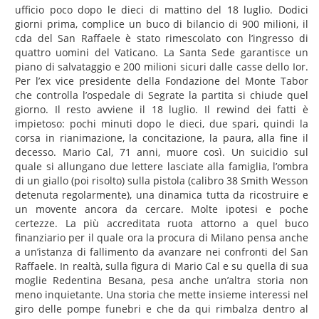
ufficio poco dopo le dieci di mattino del 18 luglio. Dodici
giorni prima, complice un buco di bilancio di 900 milioni, il
cda del San Raffaele è stato rimescolato con l’ingresso di
quattro uomini del Vaticano. La Santa Sede garantisce un
piano di salvataggio e 200 milioni sicuri dalle casse dello Ior.
Per l’ex vice presidente della Fondazione del Monte Tabor
che controlla l’ospedale di Segrate la partita si chiude quel
giorno. Il resto avviene il 18 luglio. Il rewind dei fatti è
impietoso: pochi minuti dopo le dieci, due spari, quindi la
corsa in rianimazione, la concitazione, la paura, alla fine il
decesso. Mario Cal, 71 anni, muore così. Un suicidio sul
quale si allungano due lettere lasciate alla famiglia, l’ombra
di un giallo (poi risolto) sulla pistola (calibro 38 Smith Wesson
detenuta regolarmente), una dinamica tutta da ricostruire e
un movente ancora da cercare. Molte ipotesi e poche
certezze. La più accreditata ruota attorno a quel buco
finanziario per il quale ora la procura di Milano pensa anche
a un’istanza di fallimento da avanzare nei confronti del San
Raffaele. In realtà, sulla figura di Mario Cal e su quella di sua
moglie Redentina Besana, pesa anche un’altra storia non
meno inquietante. Una storia che mette insieme interessi nel
giro delle pompe funebri e che da qui rimbalza dentro al