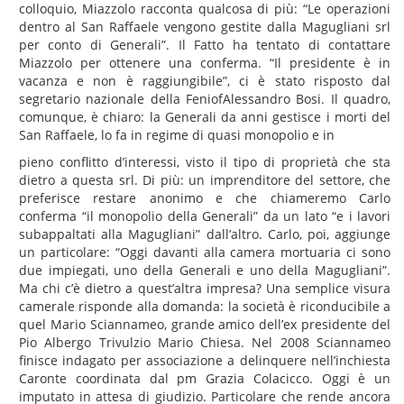
colloquio, Miazzolo racconta qualcosa di più: “Le operazioni
dentro al San Raffaele vengono gestite dalla Magugliani srl
per conto di Generali”. Il Fatto ha tentato di contattare
Miazzolo per ottenere una conferma. “Il presidente è in
vacanza e non è raggiungibile”, ci è stato risposto dal
segretario nazionale della FeniofAlessandro Bosi. Il quadro,
comunque, è chiaro: la Generali da anni gestisce i morti del
San Raffaele, lo fa in regime di quasi monopolio e in
pieno conflitto d’interessi, visto il tipo di proprietà che sta
dietro a questa srl. Di più: un imprenditore del settore, che
preferisce restare anonimo e che chiameremo Carlo
conferma “il monopolio della Generali” da un lato “e i lavori
subappaltati alla Magugliani” dall’altro. Carlo, poi, aggiunge
un particolare: “Oggi davanti alla camera mortuaria ci sono
due impiegati, uno della Generali e uno della Magugliani”.
Ma chi c’è dietro a quest’altra impresa? Una semplice visura
camerale risponde alla domanda: la società è riconducibile a
quel Mario Sciannameo, grande amico dell’ex presidente del
Pio Albergo Trivulzio Mario Chiesa. Nel 2008 Sciannameo
finisce indagato per associazione a delinquere nell’inchiesta
Caronte coordinata dal pm Grazia Colacicco. Oggi è un
imputato in attesa di giudizio. Particolare che rende ancora