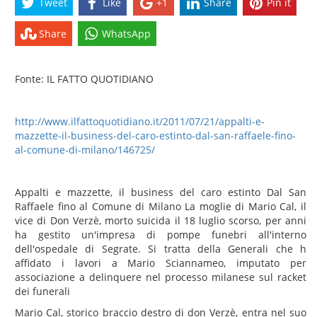
Tweet
Like
+1
Share
Pin it
Share
WhatsApp
Fonte: IL FATTO QUOTIDIANO
http://www.ilfattoquotidiano.it/2011/07/21/appalti-e-
mazzette-il-business-del-caro-estinto-dal-san-raffaele-fino-
al-comune-di-milano/146725/
Appalti e mazzette, il business del caro estinto Dal San
Raffaele fino al Comune di Milano La moglie di Mario Cal, il
vice di Don Verzè, morto suicida il 18 luglio scorso, per anni
ha gestito un'impresa di pompe funebri all'interno
dell'ospedale di Segrate. Si tratta della Generali che h
affidato i lavori a Mario Sciannameo, imputato per
associazione a delinquere nel processo milanese sul racket
dei funerali
Mario Cal, storico braccio destro di don Verzè, entra nel suo