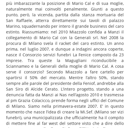
più imbarazzante la posizione di Mario Cal e di sua moglie,
naturalmente mai coinvolti penalmente. Giunti a questo
punto, però, la vicenda, partita dalla stanza mortuaria del
San Raffaele, atterra direttamente sui tavoli di palazzo
Marino, squadernando per intero il grande business del caro
estinto. Riassumiamo: nel 2010 Miazzolo confida a Manzi il
collegamento di Mario Cal con la Generali srl. Nel 2008 la
procura di Milano svela il racket del caro estinto. Un anno
prima, nel luglio 2007, e dunque a indagini ancora coperte,
nasce il Consorzio servizi funebri La Fenice composto da 23
imprese. Tra queste la Magugliani riconducibile a
Sciannameo e la Generali della moglie di Mario Cal. A cosa
serve il consorzio? Secondo Miazzolo a fare cartello per
spartirsi il 50% del mercato. Mentre l’altro 50%, stando
sempre alle parole del presidente della Feniof, andrebbe alla
San Siro di Alcide Cerato. L’intero progetto, stando a una
denuncia fatta da Manzi ai Nas nell’agosto 2010 e trasmessa
al pm Grazia Colacicco, prende forma negli uffici del Comune
di Milano. Siamo nella primavera-estate 2007. E’ in questo
momento che nasce l’idea di creare la Mi.Sef. (Milano ser vizi
funebri), una municipalizzata che ufficialmente ha il compito
di mettere fine al far west del settore visto che a dire dello