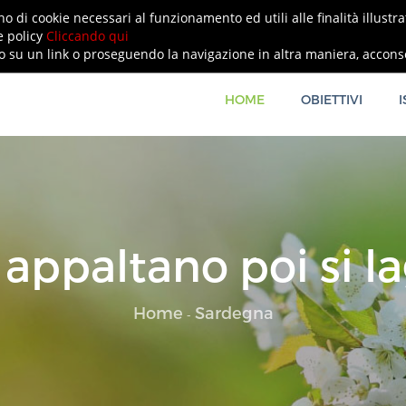
no di cookie necessari al funzionamento ed utili alle finalità illustr
e policy
Cliccando qui
u un link o proseguendo la navigazione in altra maniera, acconsen
HOME
OBIETTIVI
I
 appaltano poi si l
Home
Sardegna
-