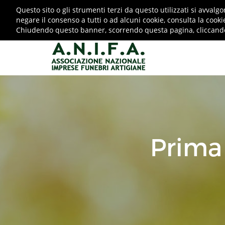
Questo sito o gli strumenti terzi da questo utilizzati si avvalgo
negare il consenso a tutti o ad alcuni cookie, consulta la cooki
0872719145
info@anifa-artigiani.it
Chiudendo questo banner, scorrendo questa pagina, cliccando s
Prima