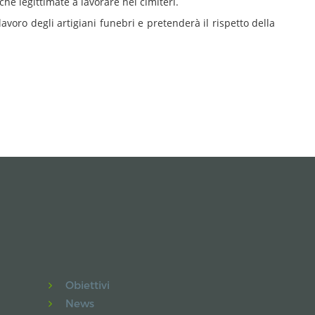
iche legittimate a lavorare nei cimiteri.
voro degli artigiani funebri e pretenderà il rispetto della
Obiettivi
News