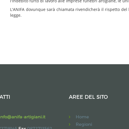
l'indebito furto di lavoro alle imprese funebri artigiane, le un
L'ANIFA dovunque sarà chiamata rivendicherà il rispetto del la
legge.
ATTI
AREE DEL SITO
info@anifa-artigiani.it
Home
Regioni
2719145
Fax
0872713562