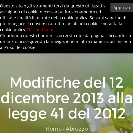
Questo sito o gli strumenti terzi da questo utilizzati si
Approva
avvalgono di cookie necessari al funzionamento ed
0872719145
info@anifa-artigiani.it
Privacy Policy
utili alle finalità illustrate nella cookie policy. Se vuoi saperne di
più o negare il consenso a tutti o ad alcuni cookie, consulta la
cookie policy
Cliccando qui
Toggl
Chiudendo questo banner, scorrendo questa pagina, cliccando su
navig
un link o proseguendo la navigazione in altra maniera, acconsenti
all\'uso dei cookie.
Modifiche del 12
dicembre 2013 alla
legge 41 del 2012
Home
Abruzzo
-