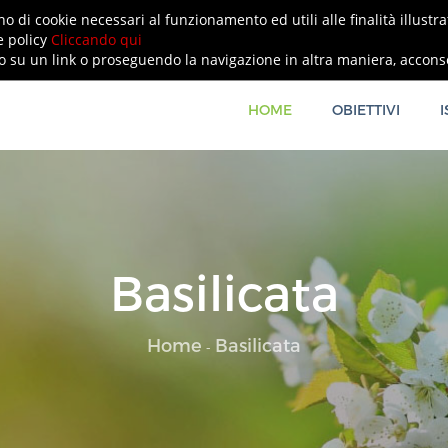
no di cookie necessari al funzionamento ed utili alle finalità illustr
e policy
Cliccando qui
u un link o proseguendo la navigazione in altra maniera, acconsen
HOME
OBIETTIVI
I
Basilicata
Home
Basilicata
-