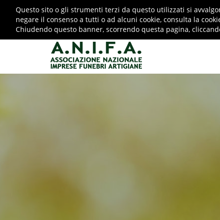
Questo sito o gli strumenti terzi da questo utilizzati si avvalgo
negare il consenso a tutti o ad alcuni cookie, consulta la cooki
0872719145
info@anifa-artigiani.it
Chiudendo questo banner, scorrendo questa pagina, cliccando s