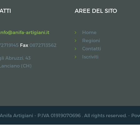
ATTI
AREE DEL SITO
info@anifa-artigiani.it
Home
Regioni
2719145
Fax
0872713562
Contatti
Iscriviti
li Abruzzi, 43
Lanciano (CH)
Anifa Artigiani - P.IVA 01919070696 . All rights reserved. - P