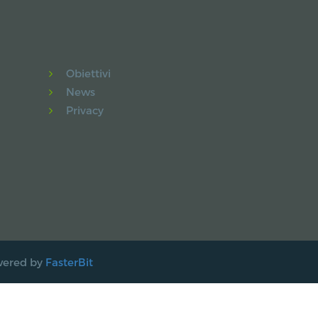
Obiettivi
News
Privacy
owered by
FasterBit